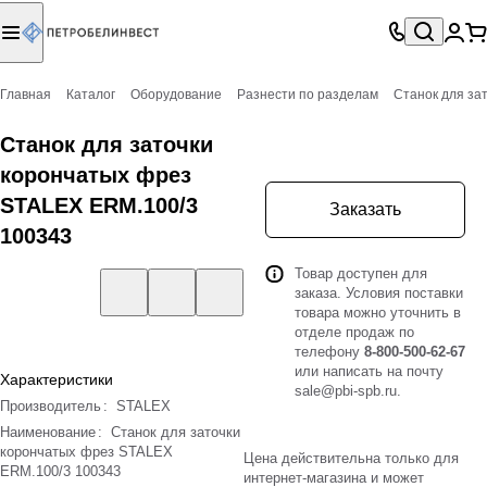
Главная
Каталог
Оборудование
Разнести по разделам
Станок для за
Станок для заточки
корончатых фрез
STALEX ERM.100/3
Заказать
100343
Товар доступен для
заказа. Условия поставки
товара можно уточнить в
отделе продаж по
телефону
8-800-500-62-67
или написать на почту
Характеристики
sale@pbi-spb.ru
.
Производитель
:
STALEX
Наименование
:
Станок для заточки
корончатых фрез STALEX
Цена действительна только для
ERM.100/3 100343
интернет-магазина и может