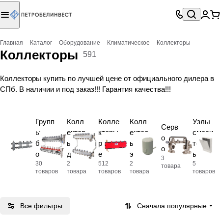
Главная
Каталог
Оборудование
Климатическое
Коллекторы
Коллекторы
591
Коллекторы купить по лучшей цене от официального дилера в
СПб. В наличии и под заказ!!! Гарантия качества!!!
Групп
Колл
Колле
Колл
Узлы
Серв
ы
ектор
кторы
ектор
смеси
оприв
быстр
ы
распр
ы
тельн
оды
ого
для
едели
этаж
ые
3
30
2
512
2
5
монта
тепло
тельн
ные
товара
товаров
товара
товаров
товара
товаров
жа
го
ые
пола
Все фильтры
Сначала популярные