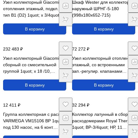
Узел коллекторный Giacomini
Шкаф Wester для коллекторов
отопления этажный, подкл.
наружный ШРНГ-5-180
тип B1 (D2) 1quot; x 3/4quot; /
(998х180х652-715)
3, GE553Y413
В корзину
В корзину
232 483 ₽
72 272 ₽
Узел коллекторный Giacomini
Узел коллекторный отопления
сборный co смесительной
этажный, со встроенными
группой 1quot; x 18 /10,
зап.-регулир. клапанами
R557RY030
3/4quot; x 1/2quot; /3
В корзину
В корзину
12 411 ₽
32 294 ₽
Группа коллекторная с расх.
Коллектор латунный в сборе с
VARMEGA VM15106 ВР 1quot;,
расходомерами Royal Thermo
под 130 насос, на 6 конт.
1quot; ВР-3/4quot; НР, 11
3/4quot; EK, нерж. сталь
выходов