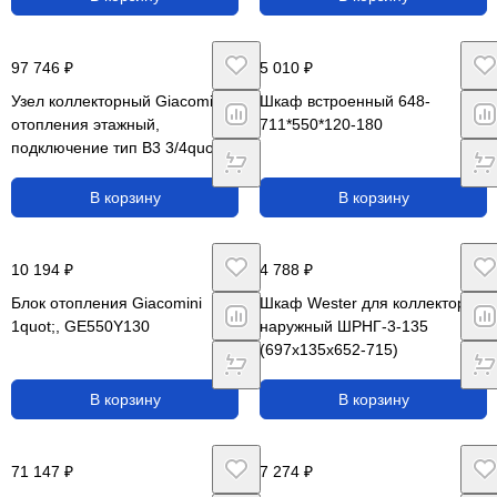
97 746 ₽
5 010 ₽
Узел коллекторный Giacomini
Шкаф встроенный 648-
отопления этажный,
711*550*120-180
подключение тип B3 3/4quot; x
1/2quot; / 4, GE553Y044
В корзину
В корзину
10 194 ₽
4 788 ₽
Блок отопления Giacomini
Шкаф Wester для коллекторов
1quot;, GE550Y130
наружный ШРНГ-3-135
(697х135х652-715)
В корзину
В корзину
71 147 ₽
7 274 ₽