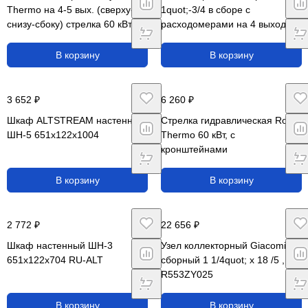
Thermo на 4-5 вых. (сверху-
1quot;-3/4 в сборе с
снизу-сбоку) стрелка 60 кВт, с
расходомерами на 4 выхода,
кронштейнами
MUFS4134
В корзину
В корзину
3 652 ₽
6 260 ₽
Шкаф ALTSTREAM настенный
Стрелка гидравлическая Royal
ШН-5 651x122x1004
Thermo 60 кВт, с
кронштейнами
В корзину
В корзину
2 772 ₽
22 656 ₽
Шкаф настенный ШН-3
Узел коллекторный Giacomini
651x122x704 RU-ALT
сборный 1 1/4quot; x 18 /5 ,
R553ZY025
В корзину
В корзину