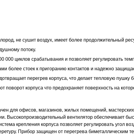
лород, не сушит воздух, имеет более продолжительный ре
душному потоку.
00 000 циклов срабатывания и позволяет регулировать темп
ми более стоек к пригоранию контактов и надежно защищае
отвращает перегрев корпуса, что делает тепловую пушку б
т поворот корпуса что предохраняет поверхность на которо
ен для офисов, магазинов, жилых помещений, мастерских.
ии. Высокопроизводительный вентилятор обеспечивает бы
стема крепления корпуса позволяет регулировать угол воз
еретуру. Прибор защищен от перегрева биметаллическим 