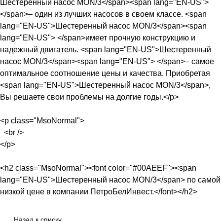
Шестеренный насос MON/3</span><span lang="EN-US">
</span>– один из лучших насосов в своем классе. <span
lang="EN-US">Шестеренный насос MON/3</span><span
lang="EN-US"> </span>имеет прочную конструкцию и
надежный двигатель. <span lang="EN-US">Шестеренный
насос MON/3</span><span lang="EN-US"> </span>– самое
оптимальное соотношение цены и качества. Приобретая
<span lang="EN-US">Шестеренный насос MON/3</span>,
Вы решаете свои проблемы на долгие годы.</p>
<p class="MsoNormal">
<br />
</p>
<h2 class="MsoNormal"><font color="#00AEEF"><span
lang="EN-US">Шестеренный насос MON/3</span> по самой
низкой цене в компании ПетроБелИнвест.</font></h2>
Назад к списку