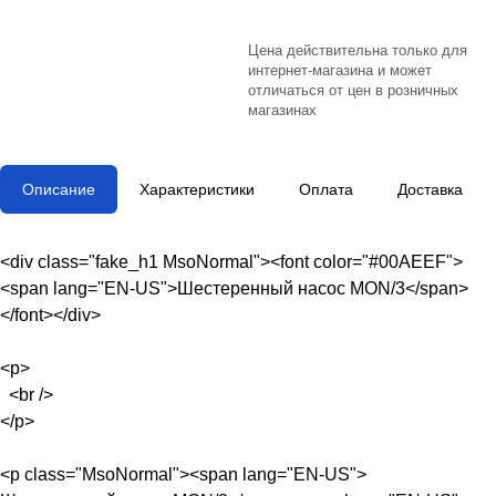
Цена действительна только для
интернет-магазина и может
отличаться от цен в розничных
магазинах
Описание
Характеристики
Оплата
Доставка
<div class="fake_h1 MsoNormal"><font color="#00AEEF">
<span lang="EN-US">Шестеренный насос MON/3</span>
</font></div>
<p>
<br />
</p>
<p class="MsoNormal"><span lang="EN-US">