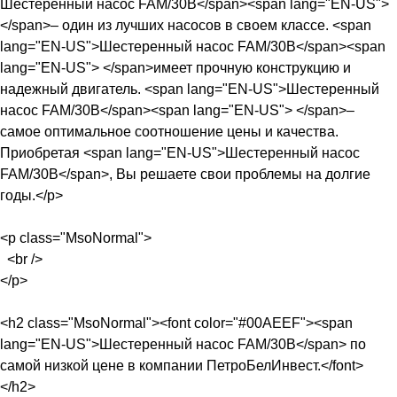
Шестеренный насос FAM/30B</span><span lang="EN-US">
</span>– один из лучших насосов в своем классе. <span
lang="EN-US">Шестеренный насос FAM/30B</span><span
lang="EN-US"> </span>имеет прочную конструкцию и
надежный двигатель. <span lang="EN-US">Шестеренный
насос FAM/30B</span><span lang="EN-US"> </span>–
самое оптимальное соотношение цены и качества.
Приобретая <span lang="EN-US">Шестеренный насос
FAM/30B</span>, Вы решаете свои проблемы на долгие
годы.</p>
<p class="MsoNormal">
<br />
</p>
<h2 class="MsoNormal"><font color="#00AEEF"><span
lang="EN-US">Шестеренный насос FAM/30B</span> по
самой низкой цене в компании ПетроБелИнвест.</font>
</h2>