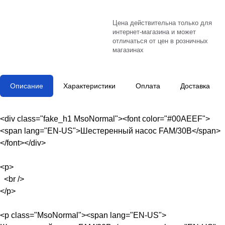
Цена действительна только для
интернет-магазина и может
отличаться от цен в розничных
магазинах
Описание
Характеристики
Оплата
Доставка
<div class="fake_h1 MsoNormal"><font color="#00AEEF">
<span lang="EN-US">Шестеренный насос FAM/30B</span>
</font></div>
<p>
<br />
</p>
<p class="MsoNormal"><span lang="EN-US">