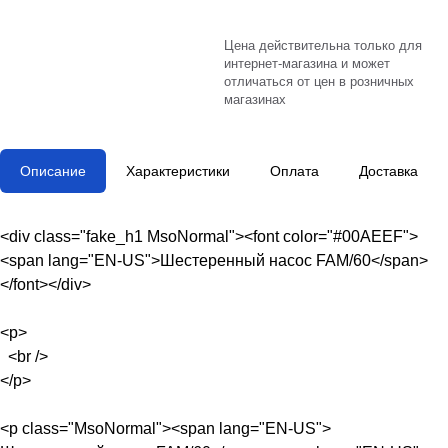
Цена действительна только для
интернет-магазина и может
отличаться от цен в розничных
магазинах
Описание
Характеристики
Оплата
Доставка
<div class="fake_h1 MsoNormal"><font color="#00AEEF">
<span lang="EN-US">Шестеренный насос FAM/60</span>
</font></div>
<p>
<br />
</p>
<p class="MsoNormal"><span lang="EN-US">