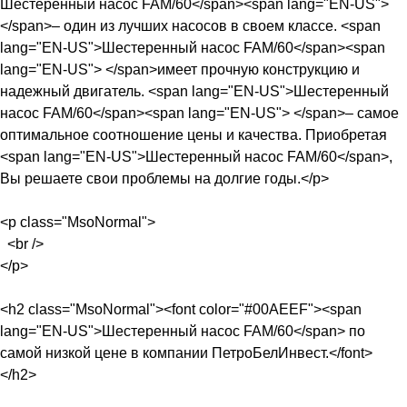
Шестеренный насос FAM/60</span><span lang="EN-US">
</span>– один из лучших насосов в своем классе. <span
lang="EN-US">Шестеренный насос FAM/60</span><span
lang="EN-US"> </span>имеет прочную конструкцию и
надежный двигатель. <span lang="EN-US">Шестеренный
насос FAM/60</span><span lang="EN-US"> </span>– самое
оптимальное соотношение цены и качества. Приобретая
<span lang="EN-US">Шестеренный насос FAM/60</span>,
Вы решаете свои проблемы на долгие годы.</p>
<p class="MsoNormal">
<br />
</p>
<h2 class="MsoNormal"><font color="#00AEEF"><span
lang="EN-US">Шестеренный насос FAM/60</span> по
самой низкой цене в компании ПетроБелИнвест.</font>
</h2>