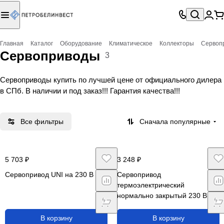
Главная
Каталог
Оборудование
Климатическое
Коллекторы
Сервоп
Сервоприводы
3
Сервоприводы купить по лучшей цене от официального дилера
в СПб. В наличии и под заказ!!! Гарантия качества!!!
Все фильтры
Сначала популярные
5 703 ₽
3 248 ₽
Сервопривод UNI на 230 В
Сервопривод
термоэлектрический
нормально закрытый 230 В,
M30 x 1,5
В корзину
В корзину