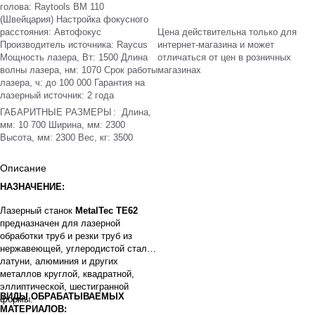
голова: Raytools BM 110
(Швейцария) Настройка фокусного
расстояния: Автофокус
Цена действительна только для
Производитель источника: Raycus
интернет-магазина и может
Мощность лазера, Вт: 1500 Длина
отличаться от цен в розничных
волны лазера, нм: 1070 Срок работы
магазинах
лазера, ч: до 100 000 Гарантия на
лазерный источник: 2 года
ГАБАРИТНЫЕ РАЗМЕРЫ
:
Длина,
мм: 10 700 Ширина, мм: 2300
Высота, мм: 2300 Вес, кг: 3500
Описание
НАЗНАЧЕНИЕ:
Лазерный станок
MetalTec ТE62
предназначен для лазерной
обработки труб и резки труб из
нержавеющей, углеродистой стали,
латуни, алюминия и других
металлов круглой, квадратной,
эллиптической, шестигранной
ВИДЫ ОБРАБАТЫВАЕМЫХ
формы.
МАТЕРИАЛОВ: