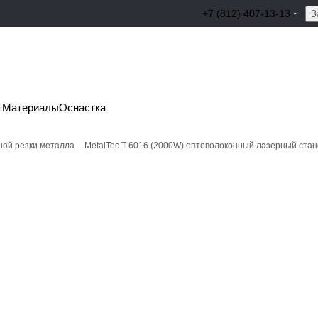
+7 (812) 407-13-13
З
т
Материалы
Оснастка
ной резки металла
MetalTec T-6016 (2000W) оптоволоконный лазерный стан