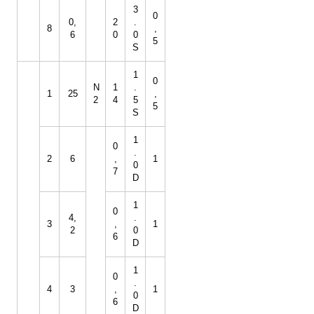
3
0
0,
2
.
8
,
6
0
0
5
S
1
0
N
1
.
1
25
,
2
4
5
5
S
1
0
.
2
6
,
1
0
7
D
1
0
4,
.
3
,
1
2
0
6
D
1
0
.
4
3
,
1
0
6
D