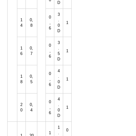
D
3
0
1
0,
.
,
1
4
8
0
6
D
3
0
1
0,
.
,
1
6
7
5
6
D
4
0
1
0,
.
,
1
8
5
0
6
D
4
0
2
0,
.
,
1
0
4
0
6
D
1
0
1
.
1
20
,