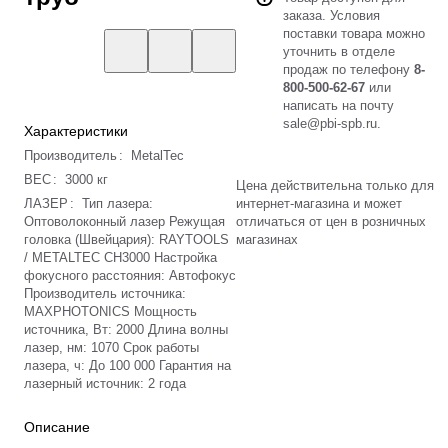
заказа. Условия
поставки товара можно
уточнить в отделе
продаж по телефону
8-
800-500-62-67
или
написать на почту
sale@pbi-spb.ru
.
Характеристики
Производитель
:
MetalTec
ВЕС
:
3000 кг
Цена действительна только для
ЛАЗЕР
:
Тип лазера:
интернет-магазина и может
Оптоволоконный лазер Режущая
отличаться от цен в розничных
головка (Швейцария): RAYTOOLS
магазинах
/ METALTEC CH3000 Настройка
фокусного расстояния: Автофокус
Производитель источника:
MAXPHOTONICS Мощность
источника, Вт: 2000 Длина волны
лазер, нм: 1070 Срок работы
лазера, ч: До 100 000 Гарантия на
лазерный источник: 2 года
Описание