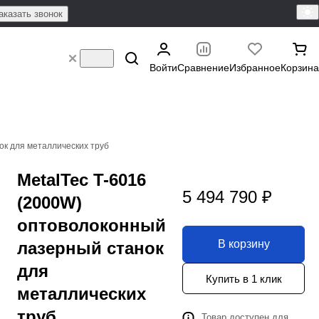
аказать звонок
Войти
Сравнение
Избранное
Корзина
ок для металлических труб
MetalTec T-6016
5 494 790 ₽
(2000W)
оптоволоконный
В корзину
лазерный станок
для
Купить в 1 клик
металлических
труб
Товар доступен для