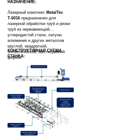
НАЗНАЧЕНИЕ:
Лазерный комплекс
MetalTec
Т-6016
предназначен для
лазерной обработки труб и резки
труб из нержавеющей,
углеродистой стали, латуни,
алюминия и других металлов
круглой, квадратной,
КОНСТРУКТИВНАЯ СХЕМА
эллиптической, шестигранной
СТАНКА:
формы.