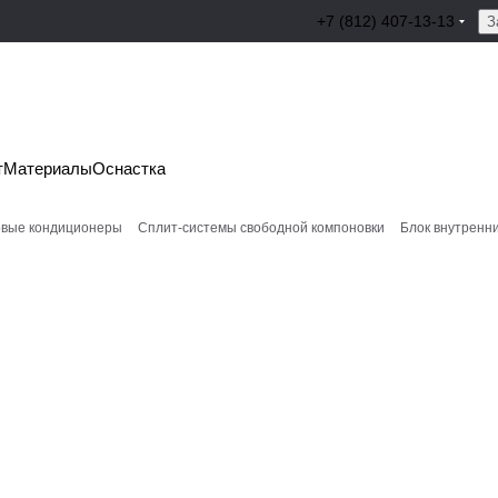
+7 (812) 407-13-13
З
т
Материалы
Оснастка
вые кондиционеры
Сплит-системы свободной компоновки
Блок внутренн