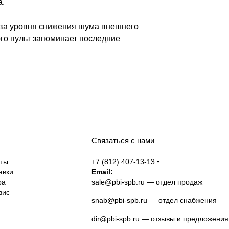
а.
два уровня снижения шума внешнего
го пульт запоминает последние
Связаться с нами
аты
+7 (812) 407-13-13
авки
Email:
ра
sale@pbi-spb.ru
— отдел продаж
вис
snab@pbi-spb.ru
— отдел снабжения
dir@pbi-spb.ru
— отзывы и предложения