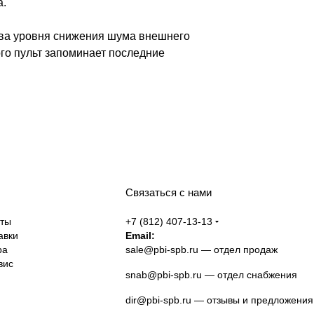
а.
два уровня снижения шума внешнего
го пульт запоминает последние
Связаться с нами
аты
+7 (812) 407-13-13
авки
Email:
ра
sale@pbi-spb.ru
— отдел продаж
вис
snab@pbi-spb.ru
— отдел снабжения
dir@pbi-spb.ru
— отзывы и предложения