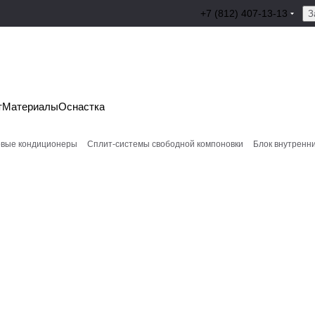
+7 (812) 407-13-13
З
т
Материалы
Оснастка
вые кондиционеры
Сплит-системы свободной компоновки
Блок внутренн