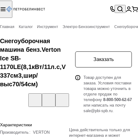
Главная
Каталог
Инструмент
Электро-Бензоинструмент
Снегоубороч
Снегоуборочная
машина бенз.Verton
Ice SB-
Заказать
1170LE(8,1кВт/11л.с,V
337см3,шир/
Товар доступен для
выс70/54см)
заказа. Условия поставки
товара можно уточнить в
отделе продаж по
телефону
8-800-500-62-67
или написать на почту
sale@pbi-spb.ru
.
Характеристики
Цена действительна только для
Производитель
:
VERTON
интернет-магазина и может