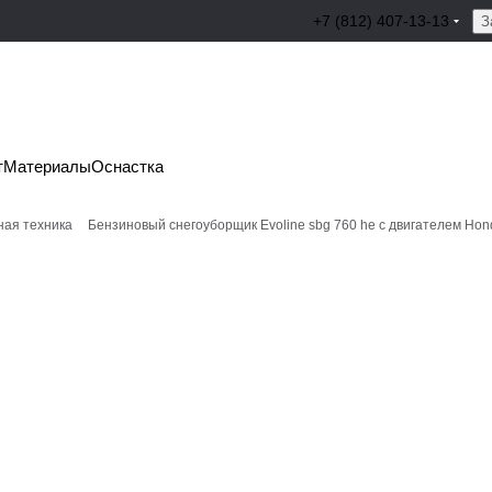
+7 (812) 407-13-13
З
т
Материалы
Оснастка
ная техника
Бензиновый снегоуборщик Evoline sbg 760 he с двигателем Hon