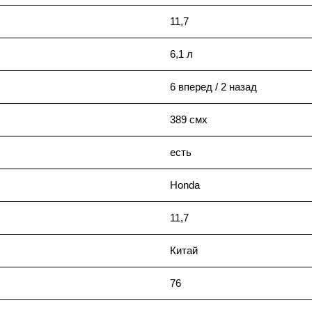
11,7
6,1 л
6 вперед / 2 назад
389 смх
есть
Honda
11,7
Китай
76