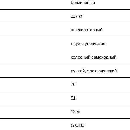
бензиновый
117 кг
шнекороторный
двухступенчатая
колесный самоходный
ручной, электрический
76
51
12 м
GX390