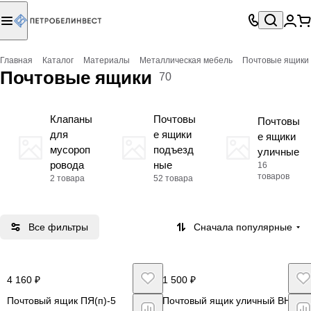
Главная
Каталог
Материалы
Металлическая мебель
Почтовые ящики
Почтовые ящики
70
Клапаны
Почтовы
Почтовы
для
е ящики
е ящики
мусороп
подъезд
уличные
ровода
ные
16
товаров
2 товара
52 товара
Все фильтры
Сначала популярные
4 160 ₽
1 500 ₽
Почтовый ящик ПЯ(п)-5
Почтовый ящик уличный ВН-5