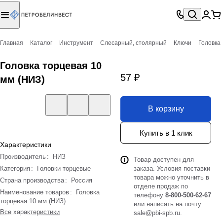
Главная
Каталог
Инструмент
Слесарный, столярный
Ключи
Головка
Головка торцевая 10
57 ₽
мм (НИЗ)
В корзину
Купить в 1 клик
Характеристики
Производитель
:
НИЗ
Товар доступен для
Категория
:
Головки торцевые
заказа. Условия поставки
товара можно уточнить в
Страна производства
:
Россия
отделе продаж по
Наименование товаров
:
Головка
телефону
8-800-500-62-67
торцевая 10 мм (НИЗ)
или написать на почту
Все характеристики
sale@pbi-spb.ru
.