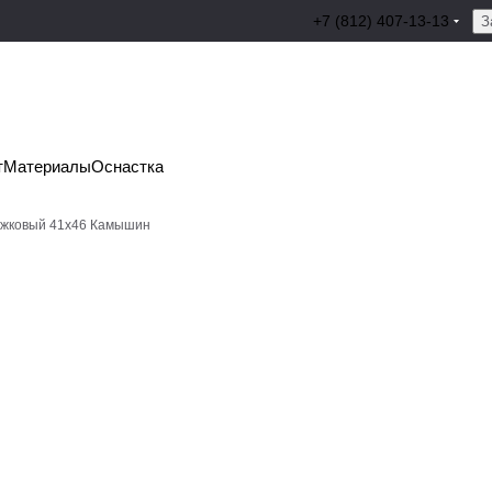
+7 (812) 407-13-13
З
т
Материалы
Оснастка
ожковый 41х46 Камышин