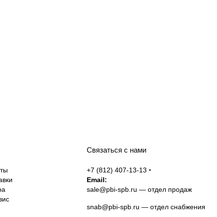
Связаться с нами
аты
+7 (812) 407-13-13
авки
Email:
ра
sale@pbi-spb.ru
— отдел продаж
вис
snab@pbi-spb.ru
— отдел снабжения