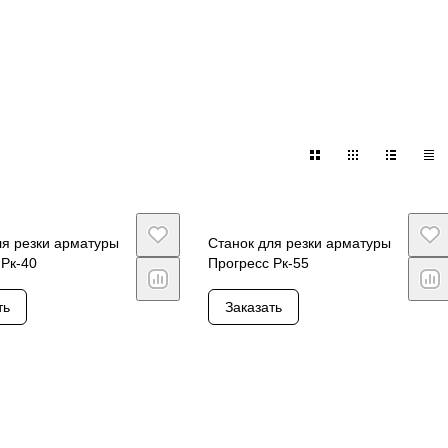
ля резки арматуры
Станок для резки арматуры
 Рк-40
Прогресс Рк-55
ть
Заказать