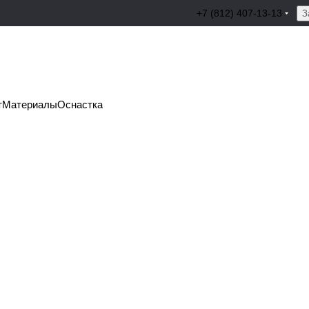
+7 (812) 407-13-13
З
т
Материалы
Оснастка