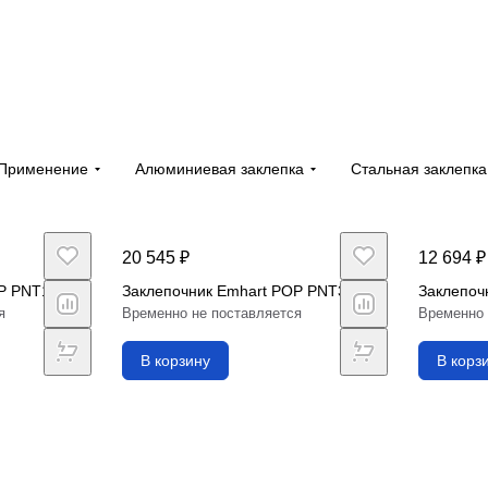
Применение
Алюминиевая заклепка
Стальная заклепка
20 545 ₽
12 694 ₽
OP PNT110
Заклепочник Emhart POP PNT310
Заклепоч
я
Временно не поставляется
Временно 
В корзину
В корз