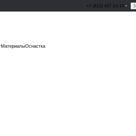
+7 (812) 407-13-13
З
т
Материалы
Оснастка