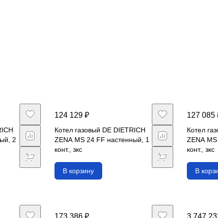
124 129 ₽
127 085 
RICH
Котел газовый DE DIETRICH
Котел га
ый, 2
ZENA MS 24 FF настенный, 1
ZENA MS 
конт., зкс
конт., зкс
В корзину
В корз
173 386 ₽
3 747 23