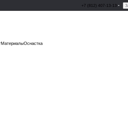
+7 (812) 407-13-13
З
т
Материалы
Оснастка