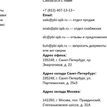
Связаться с нами
аты
+7 (812) 407-13-13
авки
Email:
ра
sale@pbi-spb.ru
— отдел продаж
вис
snab@pbi-spb.ru
— отдел снабжения
dir@pbi-spb.ru
— отзывы и предложения
buh@pbi-spb.ru
— запросить документы
или акт сверки
Адрес офиса:
195248, г. Санкт-Петербург, пр.
Энергетиков, д. 22
Адрес склада Санкт-Петербург:
195248, г. Санкт-Петербург, ул.
Партизанская, д. 25к3
Адрес склада Москва:
141260, г. Москва, пос. Правдинский,
Степаньковское шоссе, д. 31А