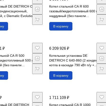
зовый DE DIETRICH C
Котел стальной CA R 600
конденсационный,
газовый/жидкотопливный 600 кВт
, c Diematic Evolution
наддувный (без панели
ва)
управления)
ину
В корзину
1 ₽
6 209 926 ₽
альной CA R 500
Котельная установка DE
жидкотопливный 500 кВт
DIETRICH C 640-860 (2 конденс.
й (без панели
котла в каскаде 790 кВт п/у +
ия)
DiematicE 2шт)
ину
В корзину
₽
1 711 109 ₽
зовый DE DIETRICH
Котел стальной CA R 1000