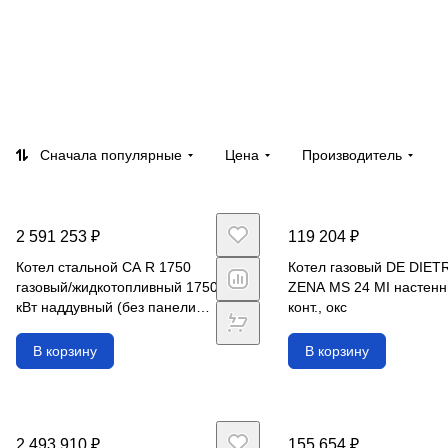
Сначала популярные
Цена
Производитель
2 591 253 ₽
119 204 ₽
Котел стальной CA R 1750
Котел газовый DE DIET
газовый/жидкотопливный 1750
ZENA MS 24 MI настенн
кВт наддувный (без панели
конт., окс
управления)
В корзину
В корзину
2 493 910 ₽
155 654 ₽