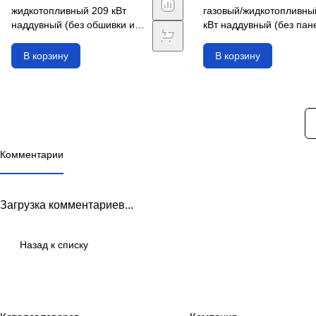
жидкотопливный 209 кВт
газовый/жидкотопливны
наддувный (без обшивки и
кВт наддувный (без пан
автоматики)
управления)
В корзину
В корзину
Комментарии
Загрузка комментариев...
Назад к списку