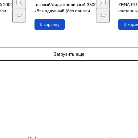
й 2000
газовый/жидкотопливный 3500
ZENA PLU
ели
кВт наддувный (без панели
настенный
управления)
сгор.
В корзину
В корз
Загрузить еще