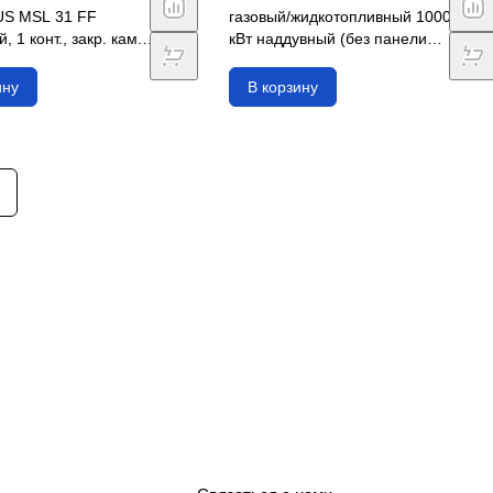
S MSL 31 FF
газовый/жидкотопливный 1000
, 1 конт., закр. кам.
кВт наддувный (без панели
управления)
ину
В корзину