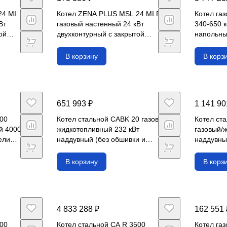
24 MI
Котел ZENA PLUS MSL 24 MI FF
Котел га
Вт
газовый настенный 24 кВт
340-650 
ой
двухконтурный с закрытой
напольный
камерой сгорания
(ПУ спра
В корзину
В корз
651 993 ₽
1 141 90
000
Котел стальной CABK 20 газовый/
Котел ст
й 4000
жидкотопливный 232 кВт
газовый/
ели
наддувный (без обшивки и
наддувны
автоматики)
управлен
В корзину
В корз
4 833 288 ₽
162 551 
000
Котел стальной CA R 3500
Котел га