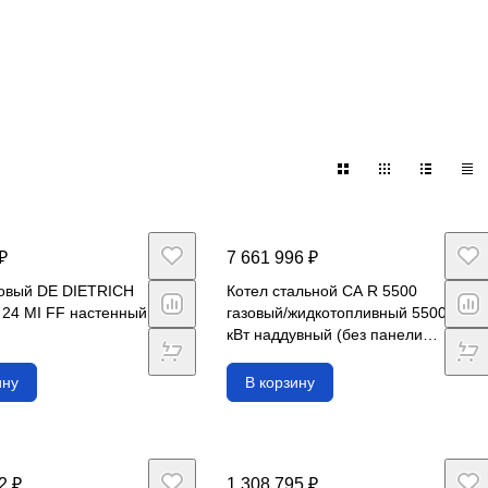
₽
7 661 996 ₽
зовый DE DIETRICH
Котел стальной CA R 5500
24 MI FF настенный, 2
газовый/жидкотопливный 5500
кВт наддувный (без панели
управления)
ину
В корзину
2 ₽
1 308 795 ₽