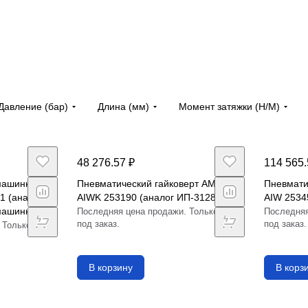
Давление (бар)
Длина (мм)
Момент затяжки (Н/М)
48 276.57 ₽
114 565.
машинка
Пневматический гайковерт AMT
Пневмати
1 (аналог
AIWK 253190 (аналог ИП-3128)
AIW 2534
машинка
Последняя цена продажи. Только
Последняя
под заказ.
под заказ.
 Только
В корзину
В корз