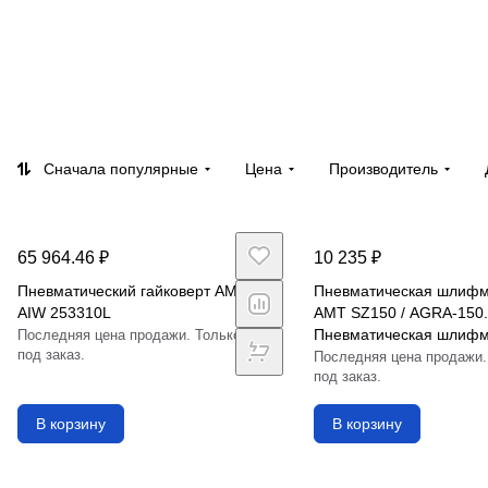
Сначала популярные
Цена
Производитель
65 964.46 ₽
10 235 ₽
Пневматический гайковерт AMT
Пневматическая шлиф
AIW 253310L
AMT SZ150 / AGRA-150.
Пневматическая шлиф
Последняя цена продажи. Только
под заказ.
ИП-2014)
Последняя цена продажи.
под заказ.
В корзину
В корзину