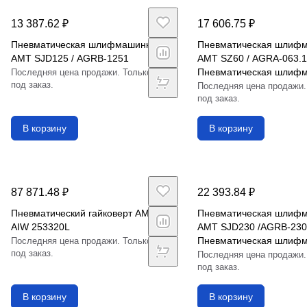
13 387.62 ₽
17 606.75 ₽
Пневматическая шлифмашинка
Пневматическая шлиф
AMT SJD125 / AGRB-1251
AMT SZ60 / AGRA-063.1
Пневматическая шлиф
Последняя цена продажи. Только
под заказ.
ИП-2020)
Последняя цена продажи.
под заказ.
В корзину
В корзину
87 871.48 ₽
22 393.84 ₽
Пневматический гайковерт AMT
Пневматическая шлиф
AIW 253320L
AMT SJD230 /AGRB-230
Пневматическая шлиф
Последняя цена продажи. Только
под заказ.
ИП-2110)
Последняя цена продажи.
под заказ.
В корзину
В корзину