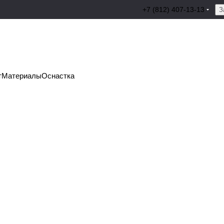
+7 (812) 407-13-13
З
т
Материалы
Оснастка