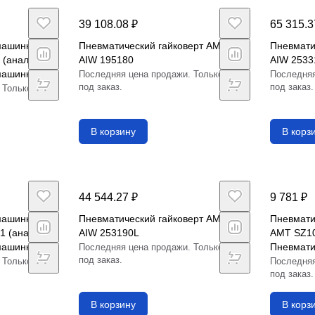
39 108.08 ₽
65 315.3
машинка
Пневматический гайковерт AMT
Пневмати
 (аналог
AIW 195180
AIW 2533
машинка
Последняя цена продажи. Только
Последняя
под заказ.
под заказ.
 Только
В корзину
В корз
44 544.27 ₽
9 781 ₽
машинка
Пневматический гайковерт AMT
Пневмат
1 (аналог
AIW 253190L
AMT SZ10
машинка
Пневмат
Последняя цена продажи. Только
под заказ.
ИП-2018)
 Только
Последняя
под заказ.
В корзину
В корз