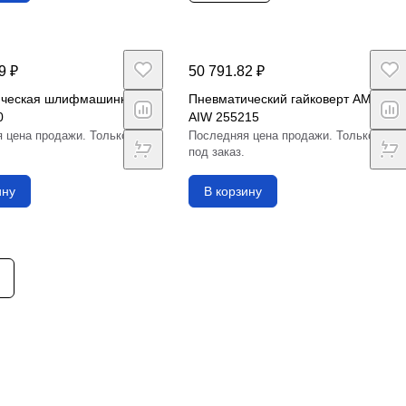
9 ₽
50 791.82 ₽
ическая шлифмашинка
Пневматический гайковерт AMT
0
AIW 255215
 цена продажи. Только
Последняя цена продажи. Только
под заказ.
ину
В корзину