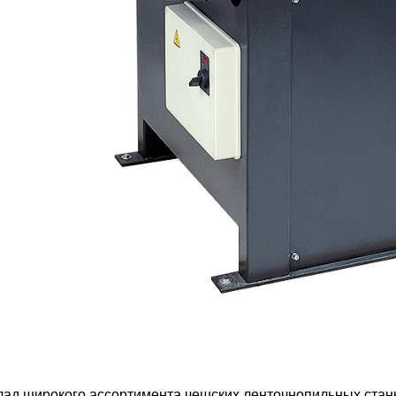
лад широкого ассортимента чешских ленточнопильных ста