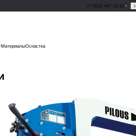
+7 (812) 407-13-13
З
т
Материалы
Оснастка
и