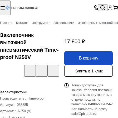
Главная
Каталог
Инструмент
Заклепочники
Заклепочник вытяжной пн
Заклепочник
17 800 ₽
вытяжной
пневматический Time-
proof N250V
В корзину
Купить в 1 клик
Товар доступен для
заказа. Условия поставки
Характеристики
товара можно уточнить в
Производитель
:
Time-proof
отделе продаж по
телефону
8-800-500-62-67
Артикул
:
035885
или написать на почту
Артикул:
:
N250 (V)
sale@pbi-spb.ru
.
Тип
:
Вытяжной