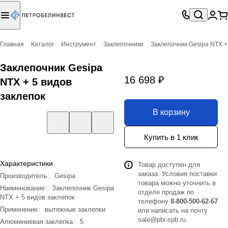
Главная
Каталог
Инструмент
Заклепочники
Заклепочник Gesipa NTX +
Заклепочник Gesipa
16 698 ₽
NTX + 5 видов
заклепок
В корзину
Купить в 1 клик
Характеристики
Товар доступен для
заказа. Условия поставки
Производитель
:
Gesipa
товара можно уточнить в
Наименование
:
Заклепочник Gesipa
отделе продаж по
NTX + 5 видов заклепок
телефону
8-800-500-62-67
Применение
:
вытяжные заклепки
или написать на почту
sale@pbi-spb.ru
.
Алюминиевая заклепка
:
5