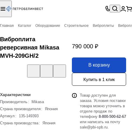
Главная
Каталог
Оборудование
Строительное
Виброплиты
Вибропл
Виброплита
790 000 ₽
реверсивная Mikasa
MVH-209GH/2
В корзину
Купить в 1 клик
Характеристики
Товар доступен для
заказа. Условия поставки
Производитель
:
Mikasa
товара можно уточнить в
Страна производителя
:
Япония
отделе продаж по
Артикул
:
135-149393
телефону
8-800-500-62-67
или написать на почту
Страна производства
:
Япония
sale@pbi-spb.ru
.