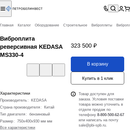
Главная
Каталог
Оборудование
Строительное
Виброплиты
Виброп
Виброплита
323 500 ₽
реверсивная KEDASA
MS330-4
В корзину
Купить в 1 клик
Характеристики
Товар доступен для
заказа. Условия поставки
Производитель
:
KEDASA
товара можно уточнить в
Страна производителя
:
Китай
отделе продаж по
Тип двигателя
:
бензиновый
телефону
8-800-500-62-67
или написать на почту
Размер
:
750х400х930 мм мм
sale@pbi-spb.ru
.
Все характеристики