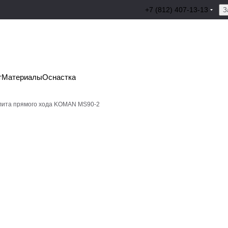
+7 (812) 407-13-13
З
т
Материалы
Оснастка
лита прямого хода KOMAN MS90-2