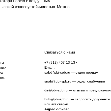
мотора Loncin с воздушным
 высокой износоустойчивостью. Можно
Связаться с нами
аты
+7 (812) 407-13-13
авки
Email:
ра
sale@pbi-spb.ru
— отдел продаж
вис
snab@pbi-spb.ru
— отдел снабжения
dir@pbi-spb.ru
— отзывы и предложения
buh@pbi-spb.ru
— запросить документы
или акт сверки
Адрес офиса: