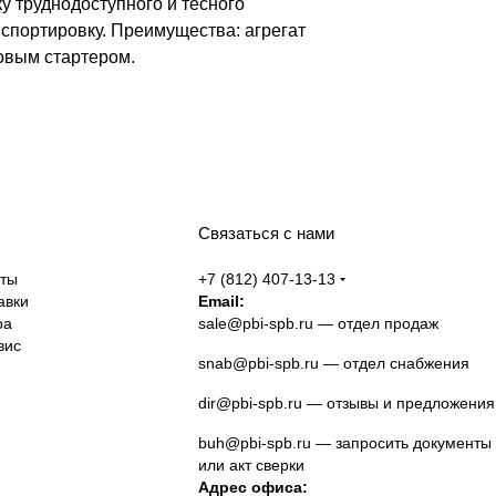
у труднодоступного и тесного
спортировку. Преимущества: агрегат
овым стартером.
Связаться с нами
аты
+7 (812) 407-13-13
авки
Email:
ра
sale@pbi-spb.ru
— отдел продаж
вис
snab@pbi-spb.ru
— отдел снабжения
dir@pbi-spb.ru
— отзывы и предложения
buh@pbi-spb.ru
— запросить документы
или акт сверки
Адрес офиса: