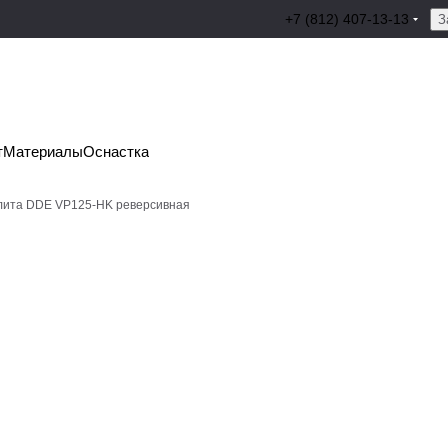
+7 (812) 407-13-13
З
т
Материалы
Оснастка
лита DDE VP125-HK реверсивная