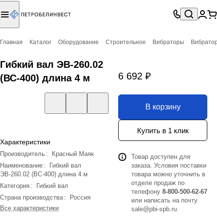
Главная
Каталог
Оборудование
Строительное
Вибраторы
Вибрато
Гибкий вал ЭВ-260.02
6 692 ₽
(ВС-400) длина 4 м
В корзину
Купить в 1 клик
Характеристики
Производитель
:
Красный Маяк
Товар доступен для
Наименование
:
Гибкий вал
заказа. Условия поставки
ЭВ-260.02 (ВС-400) длина 4 м
товара можно уточнить в
отделе продаж по
Категория
:
Гибкий вал
телефону
8-800-500-62-67
Страна производства
:
Россия
или написать на почту
Все характеристики
sale@pbi-spb.ru
.