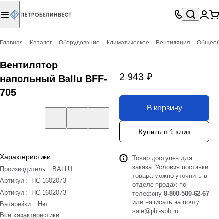
Главная
Каталог
Оборудование
Климатическое
Вентиляция
Общеоб
Вентилятор
2 943 ₽
напольный Ballu BFF-
705
В корзину
Купить в 1 клик
Характеристики
Товар доступен для
заказа. Условия поставки
Производитель
:
BALLU
товара можно уточнить в
Артикул
:
НС-1602073
отделе продаж по
Артикул
:
НС-1602073
телефону
8-800-500-62-67
или написать на почту
Батарейки
:
Нет
sale@pbi-spb.ru
.
Все характеристики