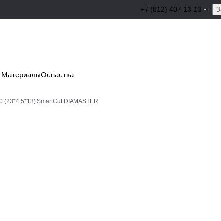
+7 (812) 407-13-13
З
т
Материалы
Оснастка
00 (23*4,5*13) SmartCut DIAMASTER