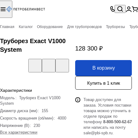
Главная
Каталог
Оборудование
Для трубопроводов
Труборезы
Труб
Труборез Exact V1000
128 300 ₽
System
В корзину
Купить в 1 клик
Характеристики
Модель
:
Труборез Exact V1000
Товар доступен для
System
заказа. Условия поставки
Диаметр диска (мм)
:
155
товара можно уточнить в
отделе продаж по
Скорость вращения (об/мин)
:
4000
телефону
8-800-500-62-67
Напряжение (В)
:
230
или написать на почту
Все характеристики
sale@pbi-spb.ru
.