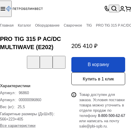
Главная
Каталог
Оборудование
Сварочное
TIG
PRO TIG 315 P AC/D
PRO TIG 315 P AC/DC
205 410 ₽
MULTIWAVE (E202)
В корзину
Купить в 1 клик
Характеристики
Артикул
:
96860
Товар доступен для
Артикул
:
00000096860
заказа. Условия поставки
товара можно уточнить в
Вес (кг)
:
25,5
отделе продаж по
Габаритные размеры (ДхШхВ)
:
телефону
8-800-500-62-67
566×223×405
или написать на почту
Все характеристики
sale@pbi-spb.ru
.