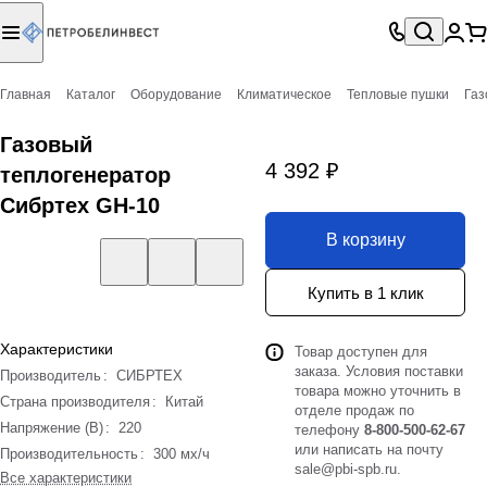
Главная
Каталог
Оборудование
Климатическое
Тепловые пушки
Газ
Газовый
4 392 ₽
теплогенератор
Сибртех GH-10
В корзину
Купить в 1 клик
Характеристики
Товар доступен для
заказа. Условия поставки
Производитель
:
СИБРТЕХ
товара можно уточнить в
Страна производителя
:
Китай
отделе продаж по
Напряжение (В)
:
220
телефону
8-800-500-62-67
или написать на почту
Производительность
:
300 мх/ч
sale@pbi-spb.ru
.
Все характеристики