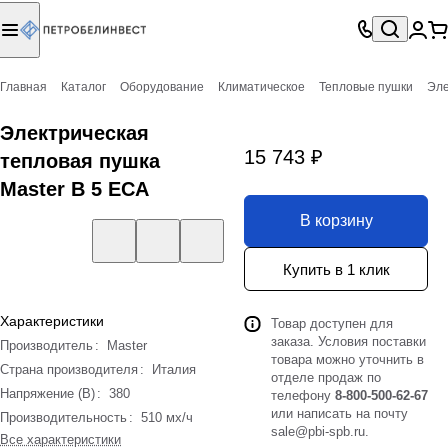
Главная
Каталог
Оборудование
Климатическое
Тепловые пушки
Эле
Электрическая
15 743 ₽
тепловая пушка
Master B 5 ECA
В корзину
Купить в 1 клик
Характеристики
Товар доступен для
заказа. Условия поставки
Производитель
:
Master
товара можно уточнить в
Страна производителя
:
Италия
отделе продаж по
Напряжение (В)
:
380
телефону
8-800-500-62-67
или написать на почту
Производительность
:
510 мх/ч
sale@pbi-spb.ru
.
Все характеристики