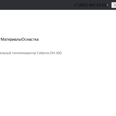
+7 (812) 407-13-13
З
т
Материалы
Оснастка
ельный теплогенератор Сибртех DH-30D