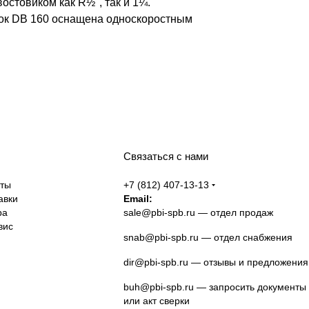
остовиком как R½", так и 1¼.
ток DB 160 оснащена односкоростным
Связаться с нами
аты
+7 (812) 407-13-13
авки
Email:
ра
sale@pbi-spb.ru
— отдел продаж
вис
snab@pbi-spb.ru
— отдел снабжения
dir@pbi-spb.ru
— отзывы и предложения
buh@pbi-spb.ru
— запросить документы
или акт сверки