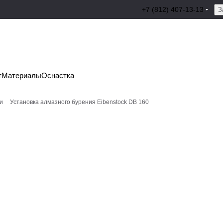
+7 (812) 407-13-13
З
т
Материалы
Оснастка
и
Установка алмазного бурения Eibenstock DB 160