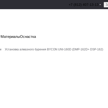
+7 (812) 407-13-13
З
т
Материалы
Оснастка
и
Установка алмазного бурения BYCON UNI-160D (DMP-162D+ DSP-162)