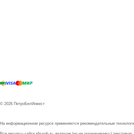
© 2026 ПетроБелИнвест
На информационном ресурсе применяются
рекомендательные технолог
Все ресурсы сайта pbi-spb.ru, включая (но не ограничиваясь) текстов