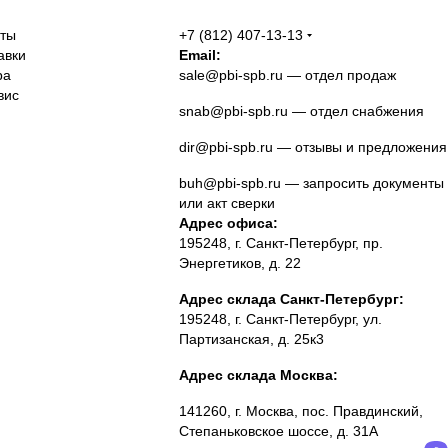
аты
+7 (812) 407-13-13
авки
Email:
ра
sale@pbi-spb.ru
— отдел продаж
вис
snab@pbi-spb.ru
— отдел снабжения
dir@pbi-spb.ru
— отзывы и предложения
buh@pbi-spb.ru
— запросить документы
или акт сверки
Адрес офиса:
195248, г. Санкт-Петербург, пр.
Энергетиков, д. 22
Адрес склада Санкт-Петербург:
195248, г. Санкт-Петербург, ул.
Партизанская, д. 25к3
Адрес склада Москва:
141260, г. Москва, пос. Правдинский,
Степаньковское шоссе, д. 31А