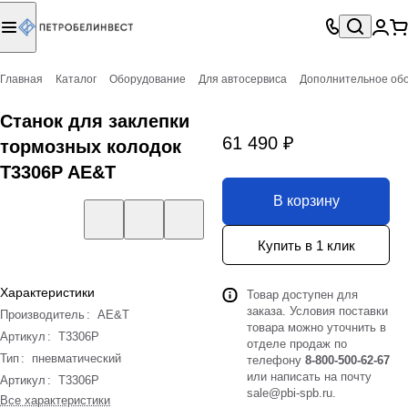
Главная
Каталог
Оборудование
Для автосервиса
Дополнительное об
Станок для заклепки
61 490 ₽
тормозных колодок
T3306P AE&T
В корзину
Купить в 1 клик
Характеристики
Товар доступен для
заказа. Условия поставки
Производитель
:
AE&T
товара можно уточнить в
Артикул
:
T3306P
отделе продаж по
Тип
:
пневматический
телефону
8-800-500-62-67
или написать на почту
Артикул
:
T3306P
sale@pbi-spb.ru
.
Все характеристики