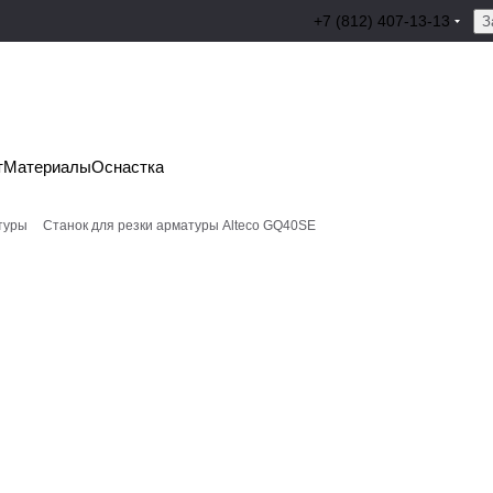
+7 (812) 407-13-13
З
т
Материалы
Оснастка
туры
Станок для резки арматуры Alteco GQ40SE