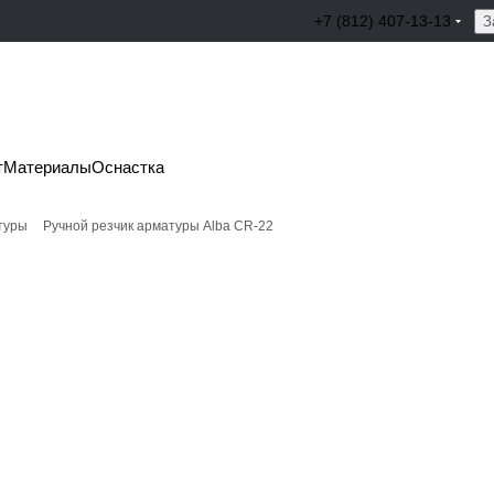
+7 (812) 407-13-13
З
т
Материалы
Оснастка
туры
Ручной резчик арматуры Alba CR-22