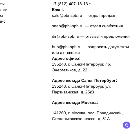
аты
+7 (812) 407-13-13
авки
Email:
ра
sale@pbi-spb.ru
— отдел продаж
вис
snab@pbi-spb.ru
— отдел снабжения
dir@pbi-spb.ru
— отзывы и предложения
buh@pbi-spb.ru
— запросить документы
или акт сверки
Адрес офиса:
195248, г. Санкт-Петербург, пр.
Энергетиков, д. 22
Адрес склада Санкт-Петербург:
195248, г. Санкт-Петербург, ул.
Партизанская, д. 25к3
Адрес склада Москва:
141260, г. Москва, пос. Правдинский,
Степаньковское шоссе, д. 31А