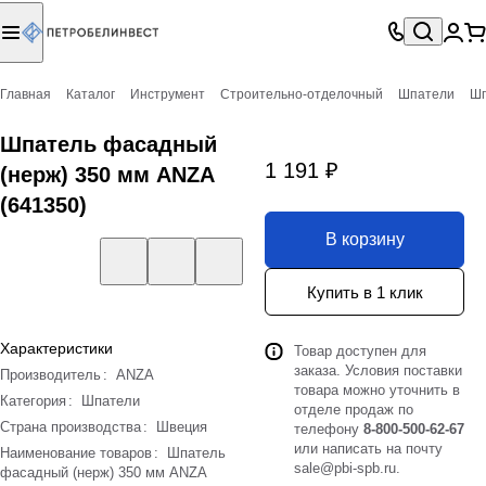
Главная
Каталог
Инструмент
Строительно-отделочный
Шпатели
Шп
Шпатель фасадный
1 191 ₽
(нерж) 350 мм ANZA
(641350)
В корзину
Купить в 1 клик
Характеристики
Товар доступен для
заказа. Условия поставки
Производитель
:
ANZA
товара можно уточнить в
Категория
:
Шпатели
отделе продаж по
Страна производства
:
Швеция
телефону
8-800-500-62-67
или написать на почту
Наименование товаров
:
Шпатель
sale@pbi-spb.ru
.
фасадный (нерж) 350 мм ANZA