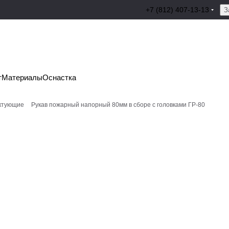
+7 (812) 407-13-13
З
т
Материалы
Оснастка
ектующие
Рукав пожарный напорный 80мм в сборе с головками ГР-80