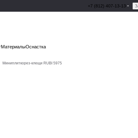
+7 (812) 407-13-13
З
т
Материалы
Оснастка
Миниплиткорез-клещи RUBI 5975