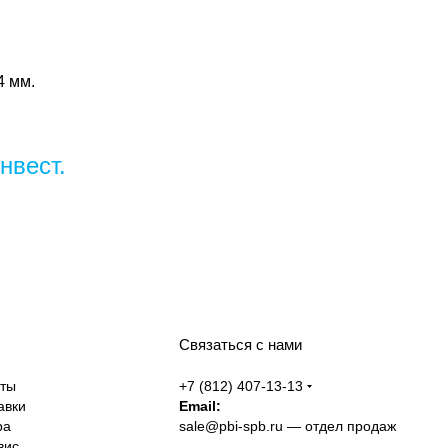
4 мм.
нвест.
Связаться с нами
аты
+7 (812) 407-13-13
авки
Email:
ра
sale@pbi-spb.ru
— отдел продаж
вис