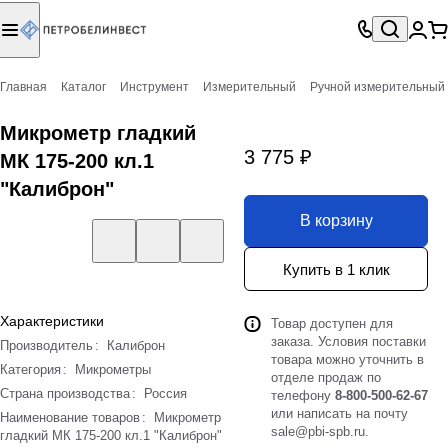
Главная
Каталог
Инструмент
Измерительный
Ручной измерительный
Микрометр гладкий
3 775 ₽
МК 175-200 кл.1
"Калиброн"
В корзину
Купить в 1 клик
Характеристики
Товар доступен для
заказа. Условия поставки
Производитель
:
Калиброн
товара можно уточнить в
Категория
:
Микрометры
отделе продаж по
Страна производства
:
Россия
телефону
8-800-500-62-67
или написать на почту
Наименование товаров
:
Микрометр
sale@pbi-spb.ru
.
гладкий МК 175-200 кл.1 "Калиброн"