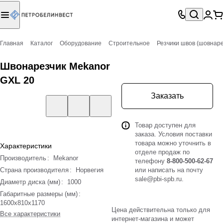
Главная
Каталог
Оборудование
Строительное
Резчики швов (шовнаре
Швонарезчик Mekanor
GXL 20
Заказать
Товар доступен для
заказа. Условия поставки
товара можно уточнить в
Характеристики
отделе продаж по
Производитель
:
Mekanor
телефону
8-800-500-62-67
Страна производителя
:
Норвегия
или написать на почту
sale@pbi-spb.ru
.
Диаметр диска (мм)
:
1000
Габаритные размеры (мм)
:
1600х810х1170
Цена действительна только для
Все характеристики
интернет-магазина и может