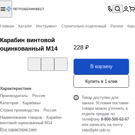
Главная
Каталог
Инструмент
Строительно-отделочный
Разное
Кар
Карабин винтовой
228 ₽
оцинкованный М14
В корзину
Купить в 1 клик
Характеристики
Производитель
:
Россия
Товар доступен для
Категория
:
Карабины
заказа. Условия поставки
товара можно уточнить в
Страна производства
:
Россия
отделе продаж по
Наименование товаров
:
Карабин
телефону
8-800-500-62-67
винтовой оцинкованный М14
или написать на почту
Все характеристики
sale@pbi-spb.ru
.