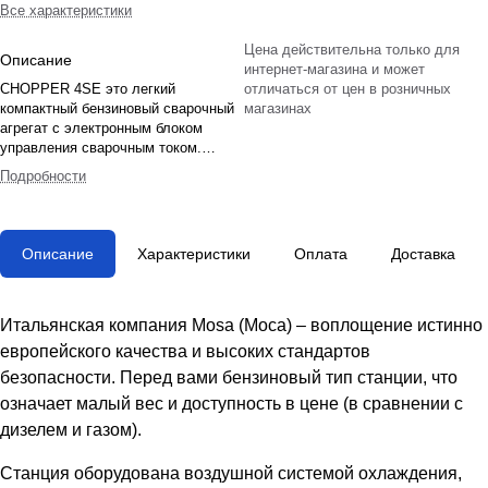
Все характеристики
Цена действительна только для
Описание
интернет-магазина и может
CHOPPER 4SE это легкий
отличаться от цен в розничных
компактный бензиновый сварочный
магазинах
агрегат с электронным блоком
управления сварочным током.
Может работать одновременно как
Подробности
сварочный генератор и
электростанция. Мотор Honda
GX200. Максимальный сварочный
ток 150A. Содержит функцию
Описание
Характеристики
Оплата
Доставка
автоматического холостого хода,
способствующий эконномии
топлива и снижению износа мотора.
CHOPPER 4SE способен
Итальянская компания Mosa (Моса) – воплощение истинно
осуществлять сварку всеми видами
европейского качества и высоких стандартов
электродов диаметром до 3.25 мм.
безопасности. Перед вами бензиновый тип станции, что
Работая в качестве генератора
CHOPPER 4SE выдает до 230 В, до
означает малый вес и доступность в цене (в сравнении с
2 kW.
дизелем и газом).
Станция оборудована воздушной системой охлаждения,