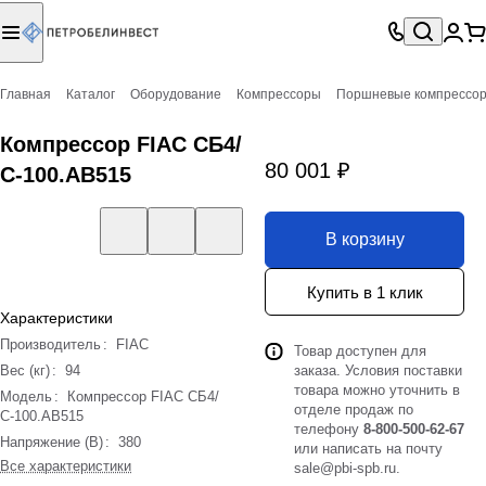
Главная
Каталог
Оборудование
Компрессоры
Поршневые компрессо
Компрессор FIAC СБ4/
80 001 ₽
С-100.АВ515
В корзину
Купить в 1 клик
Характеристики
Производитель
:
FIAC
Товар доступен для
Вес (кг)
:
94
заказа. Условия поставки
товара можно уточнить в
Модель
:
Компрессор FIAC СБ4/
отделе продаж по
С-100.АВ515
телефону
8-800-500-62-67
Напряжение (В)
:
380
или написать на почту
Все характеристики
sale@pbi-spb.ru
.