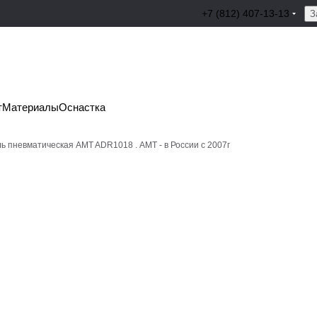
+7 (812) 407-13-13
З
т
Материалы
Оснастка
ь пневматическая AMT ADR1018 . АМТ - в России с 2007г